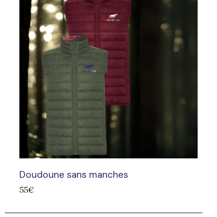
Doudoune sans manches
55
€